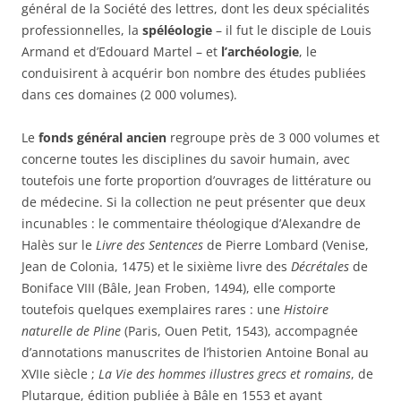
général de la Société des lettres, dont les deux spécialités
professionnelles, la
spéléologie
– il fut le disciple de Louis
Armand et d’Edouard Martel – et
l’archéologie
, le
conduisirent à acquérir bon nombre des études publiées
dans ces domaines (2 000 volumes).
Le
fonds général ancien
regroupe près de 3 000 volumes et
concerne toutes les disciplines du savoir humain, avec
toutefois une forte proportion d’ouvrages de littérature ou
de médecine. Si la collection ne peut présenter que deux
incunables : le commentaire théologique d’Alexandre de
Halès sur le
Livre des Sentences
de Pierre Lombard (Venise,
Jean de Colonia, 1475) et le sixième livre des
Décrétales
de
Boniface VIII (Bâle, Jean Froben, 1494), elle comporte
toutefois quelques exemplaires rares : une
Histoire
naturelle de Pline
(Paris, Ouen Petit, 1543), accompagnée
d’annotations manuscrites de l’historien Antoine Bonal au
XVIIe siècle ;
La Vie des hommes illustres grecs et romains
, de
Plutarque, édition publiée à Bâle en 1553 et ayant