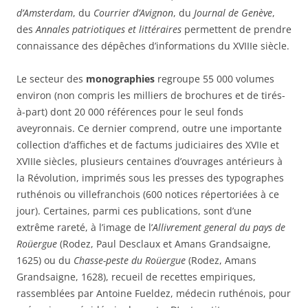
d’Amsterdam
, du
Courrier d’Avignon
, du
Journal de Genève
,
des
Annales patriotiques et littéraires
permettent de prendre
connaissance des dépêches d’informations du XVIIIe siècle.
Le secteur des
monographies
regroupe 55 000 volumes
environ (non compris les milliers de brochures et de tirés-
à-part) dont 20 000 références pour le seul fonds
aveyronnais. Ce dernier comprend, outre une importante
collection d’affiches et de factums judiciaires des XVIIe et
XVIIIe siècles, plusieurs centaines d’ouvrages antérieurs à
la Révolution, imprimés sous les presses des typographes
ruthénois ou villefranchois (600 notices répertoriées à ce
jour). Certaines, parmi ces publications, sont d’une
extrême rareté, à l’image de l’
Allivrement general du pays de
Roüergue
(Rodez, Paul Desclaux et Amans Grandsaigne,
1625) ou du
Chasse-peste du Roüergue
(Rodez, Amans
Grandsaigne, 1628), recueil de recettes empiriques,
rassemblées par Antoine Fueldez, médecin ruthénois, pour