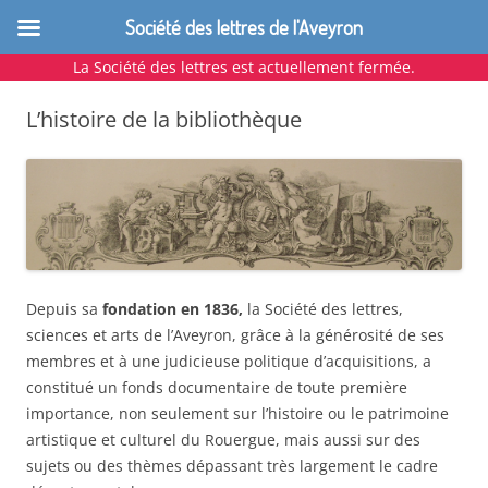
Société des lettres de l'Aveyron
La Société des lettres est actuellement fermée.
Aller
au
L’histoire de la bibliothèque
contenu
Depuis sa
fondation en 1836,
la Société des lettres,
sciences et arts de l’Aveyron, grâce à la générosité de ses
membres et à une judicieuse politique d’acquisitions, a
constitué un fonds documentaire de toute première
importance, non seulement sur l’histoire ou le patrimoine
artistique et culturel du Rouergue, mais aussi sur des
sujets ou des thèmes dépassant très largement le cadre