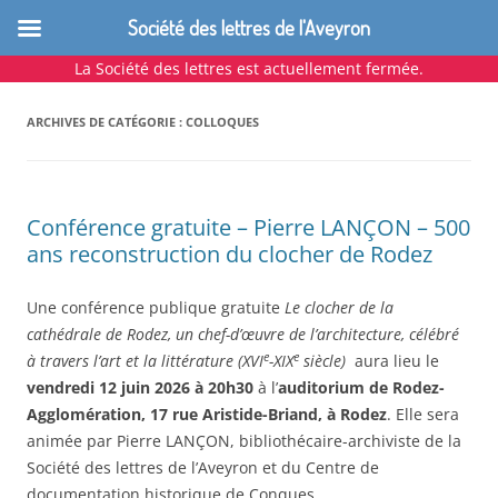
Société des lettres de l'Aveyron
La Société des lettres est actuellement fermée.
Aller
au
contenu
ARCHIVES DE CATÉGORIE :
COLLOQUES
Conférence gratuite – Pierre LANÇON – 500
ans reconstruction du clocher de Rodez
Une conférence publique gratuite
Le clocher de la
cathédrale de Rodez, un chef-d’œuvre de l’architecture, célébré
e
e
à travers l’art et la littérature (XVI
-XIX
siècle)
aura lieu le
vendredi 12 juin 2026 à 20h30
à l’
auditorium de Rodez-
Agglomération, 17 rue Aristide-Briand, à Rodez
. Elle sera
animée par Pierre LANÇON, bibliothécaire-archiviste de la
Société des lettres de l’Aveyron et du Centre de
documentation historique de Conques.