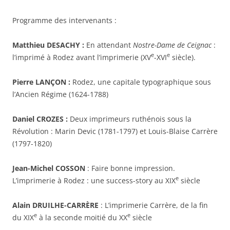
Programme des intervenants :
Matthieu DESACHY :
En attendant
Nostre-Dame de Ceignac
:
e
e
l’imprimé à Rodez avant l’imprimerie (XV
-XVI
siècle).
Pierre LANÇON :
Rodez, une capitale typographique sous
l’Ancien Régime (1624-1788)
Daniel CROZES :
Deux imprimeurs ruthénois sous la
Révolution : Marin Devic (1781-1797) et Louis-Blaise Carrère
(1797-1820)
Jean-Michel COSSON
: Faire bonne impression.
e
L’imprimerie à Rodez : une success-story au XIX
siècle
Alain DRUILHE-CARRÈRE
: L’imprimerie Carrère, de la fin
e
e
du XIX
à la seconde moitié du XX
siècle