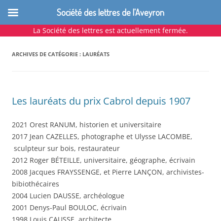
Société des lettres de l'Aveyron
La Société des lettres est actuellement fermée.
Aller
au
contenu
ARCHIVES DE CATÉGORIE :
LAURÉATS
Les lauréats du prix Cabrol depuis 1907
2021 Orest RANUM, historien et universitaire
2017 Jean CAZELLES, photographe et Ulysse LACOMBE,
sculpteur sur bois, restaurateur
2012 Roger BÉTEILLE, universitaire, géographe, écrivain
2008 Jacques FRAYSSENGE, et Pierre LANÇON, archivistes-
bibiothécaires
2004 Lucien DAUSSE, archéologue
2001 Denys-Paul BOULOC, écrivain
1998 Louis CAUSSE, architecte