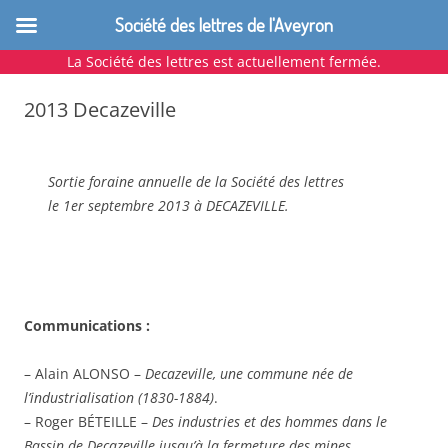
Société des lettres de l'Aveyron
La Société des lettres est actuellement fermée.
Aller
au
2013 Decazeville
contenu
Sortie foraine annuelle de la Société des lettres
le 1er septembre 2013 à DECAZEVILLE.
Communications :
– Alain ALONSO –
Decazeville, une commune née de
l’industrialisation (1830-1884)
.
– Roger BÉTEILLE –
Des industries et des hommes dans le
Bassin de Decazeville jusqu’à la fermeture des mines
.