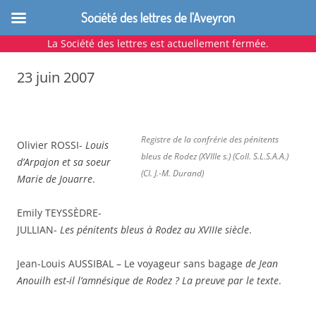
Société des lettres de l'Aveyron
La Société des lettres est actuellement fermée.
Aller
au
23 juin 2007
contenu
Registre de la confrérie des pénitents
Olivier ROSSI-
Louis
bleus de Rodez (XVIIIe s.) (Coll. S.L.S.A.A.)
d’Arpajon et sa soeur
(Cl. J.-M. Durand)
Marie de Jouarre
.
Emily TEYSSÈDRE-
JULLIAN-
Les pénitents bleus à Rodez au XVIIIe siècle
.
Jean-Louis AUSSIBAL – Le voyageur sans bagage
de Jean
Anouilh est-il l’amnésique de Rodez ? La preuve par le texte
.