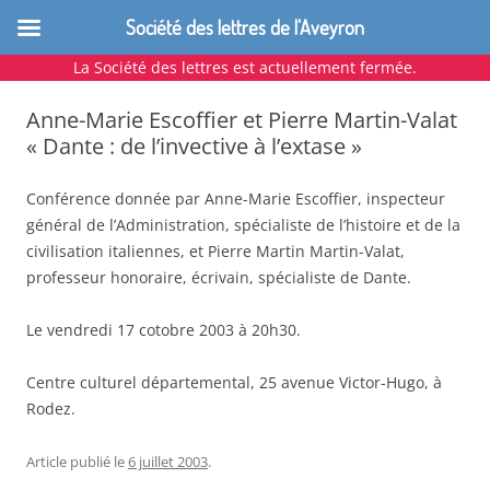
Société des lettres de l'Aveyron
La Société des lettres est actuellement fermée.
Aller
au
Anne-Marie Escoffier et Pierre Martin-Valat
contenu
« Dante : de l’invective à l’extase »
Conférence donnée par Anne-Marie Escoffier, inspecteur
général de l’Administration, spécialiste de l’histoire et de la
civilisation italiennes, et Pierre Martin Martin-Valat,
professeur honoraire, écrivain, spécialiste de Dante.
Le vendredi 17 cotobre 2003 à 20h30.
Centre culturel départemental, 25 avenue Victor-Hugo, à
Rodez.
Article publié le
6 juillet 2003
.