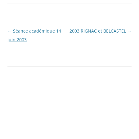
Navigation
←
Séance académique 14
2003 RIGNAC et BELCASTEL
→
des
juin 2003
articles