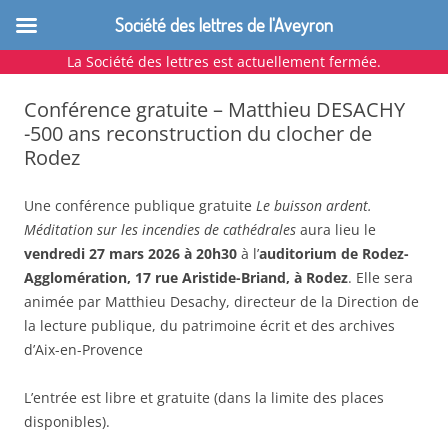
Société des lettres de l'Aveyron
La Société des lettres est actuellement fermée.
Aller
au
Conférence gratuite – Matthieu DESACHY
contenu
-500 ans reconstruction du clocher de
Rodez
Une conférence publique gratuite
Le buisson ardent.
Méditation sur les incendies de cathédrales
aura lieu le
vendredi 27 mars 2026 à 20h30
à l’
auditorium de Rodez-
Agglomération, 17 rue Aristide-Briand, à Rodez
. Elle sera
animée par Matthieu Desachy, directeur de la Direction de
la lecture publique, du patrimoine écrit et des archives
d’Aix-en-Provence
L’entrée est libre et gratuite (dans la limite des places
disponibles).