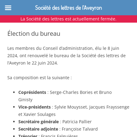
Société des lettres de l'Aveyron
La Société des lettres est actuellement fermée.
Aller
au
Élection du bureau
contenu
Les membres du Conseil d’administration, élu le 8 juin
2024, ont renouvelé le bureau de la Société des lettres de
l’Aveyron le 22 juin 2024.
Sa composition est la suivante :
Coprésidents
: Serge-Charles Bories et Bruno
Ginisty
Vice-présidents
: Sylvie Mouysset, Jacques Frayssenge
et Xavier Soulages
Secrétaire générale
: Patricia Pallier
Secrétaire adjointe
: Françoise Talvard
Trésorier
: Francis Falguières