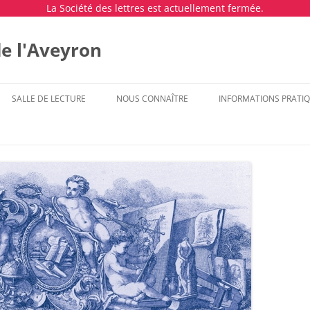
La Société des lettres est actuellement fermée.
de l'Aveyron
SALLE DE LECTURE
NOUS CONNAÎTRE
INFORMATIONS PRATI
S
S ACADÉMIQUES
ACTUALITÉS
CATALOGUE DES OUVRAGES (PAR
LE MOT DES COPRÉSIDENTS
HORAIRES ET JOURS DE
ANNÉE)
FERMETURES
 NOS MEMBRES
 FORAINES
INVENTAIRES DES FONDS
PRÉSENTATION DE LA SOCIÉTÉ
LISTE DES ARTICLES PUBLIÉS (PAR
DES LETTRES DE L’AVEYRON
NOUS CONTACTER / VE
E
COLLECTIONS
AUTEUR)
SALLE DE LECTURE
DEVENIR MEMBRE DE LA SOCIÉTÉ
ARCHIVES NUMÉRISÉES
ETUDES AVEYRONNAISES
DES LETTRES DE L’AVEYRON
PLANNING – DATE DES
MANIFESTATIONS
TABLE DES MATIÈRES DES
TRAVAUX DE RECHERCHE
LISTE DES ANCIENS MEMBRES
PÉRIODIQUES
RESTEZ INFORMÉS !
L’HISTOIRE DE LA BIBLIOTHÈQUE
FONDS ICONOGRAPHIQUES
MUSÉE FENAILLE
VISITES PRI