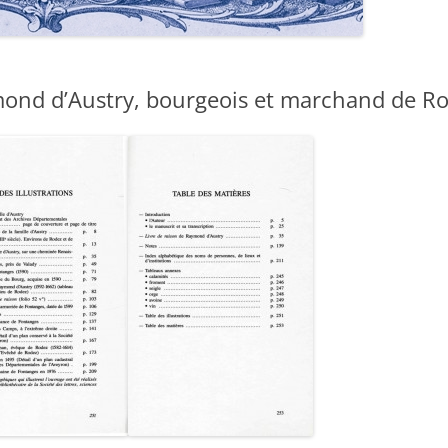
BIBLIOTHÈQUE EN LIGNE
MEMBRES
PRIX CABROL
HISTOIRE
EXPOSITIONS
LES LAURÉAT
ymond d’Austry, bourgeois et marchand de R