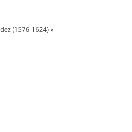
 MUSÉE FENAILLE
S
odez (1576-1624) »