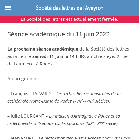
Société des lettres de l'Aveyron
La Société des lettres est actuellement fermée.
Aller
au
Séance académique du 11 juin 2022
contenu
La prochaine séance académique
de la Société des lettres
aura lieu le
samedi 11 juin, à 14 h 30
, à notre siège, 2 rue
de Laumière, à Rodez.
Au programme :
– Françoise TALVARD –
Les riches heures musicales de la
e
e
cathédrale Notre-Dame de Rodez (XVII
-XVIII
siècles).
– Julie LOURGANT –
La maison d’Armagnac à Rodez et sa
e
e
redécouverte à l’époque contemporaine (XIX
– XXI
siècle).
– Jean FABRE –
Le mathématicien Pierre-Frédéric Sarrus (1798-