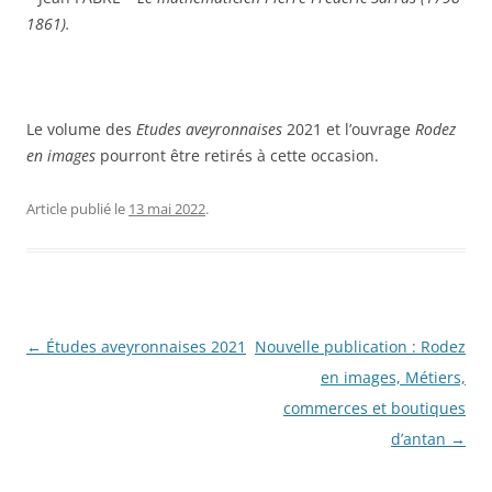
1861).
Le volume des
Etudes aveyronnaises
2021 et l’ouvrage
Rodez
en images
pourront être retirés à cette occasion.
Article publié le
13 mai 2022
.
Navigation
←
Études aveyronnaises 2021
Nouvelle publication : Rodez
des
en images, Métiers,
articles
commerces et boutiques
d’antan
→