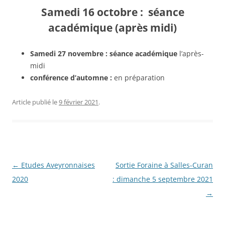
Samedi 16 octobre :
séance
académique
(après midi)
Samedi 27 novembre : séance académique
l’après-
midi
conférence d’automne :
en préparation
Article publié le
9 février 2021
.
Navigation
←
Etudes Aveyronnaises
Sortie Foraine à Salles-Curan
des
2020
: dimanche 5 septembre 2021
articles
→