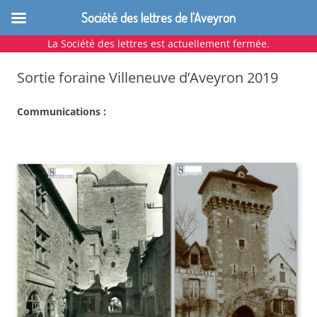
Société des lettres de l'Aveyron
La Société des lettres est actuellement fermée.
Aller
au
Sortie foraine Villeneuve d’Aveyron 2019
contenu
Communications :