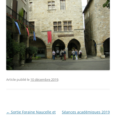
Article publié le
10 décembre 2019
.
Navigation
←
Sortie Foraine Naucelle et
Séances académiques 2019