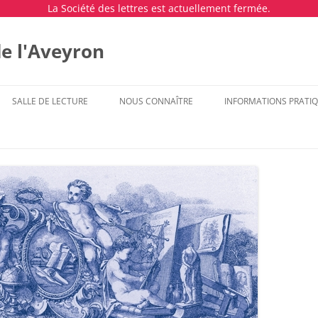
La Société des lettres est actuellement fermée.
de l'Aveyron
SALLE DE LECTURE
NOUS CONNAÎTRE
INFORMATIONS PRATI
S
S ACADÉMIQUES
ACTUALITÉS
CATALOGUE DES OUVRAGES (PAR
LE MOT DES COPRÉSIDENTS
HORAIRES ET JOURS DE
ANNÉE)
FERMETURES
 NOS MEMBRES
 FORAINES
INVENTAIRES DES FONDS
PRÉSENTATION DE LA SOCIÉTÉ
LISTE DES ARTICLES PUBLIÉS (PAR
DES LETTRES DE L’AVEYRON
NOUS CONTACTER / VE
E
COLLECTIONS
AUTEUR)
SALLE DE LECTURE
DEVENIR MEMBRE DE LA SOCIÉTÉ
ARCHIVES NUMÉRISÉES
ETUDES AVEYRONNAISES
DES LETTRES DE L’AVEYRON
PLANNING – DATE DES
MANIFESTATIONS
TABLE DES MATIÈRES DES
TRAVAUX DE RECHERCHE
LISTE DES ANCIENS MEMBRES
PÉRIODIQUES
RESTEZ INFORMÉS !
L’HISTOIRE DE LA BIBLIOTHÈQUE
FONDS ICONOGRAPHIQUES
MUSÉE FENAILLE
VISITES PRI